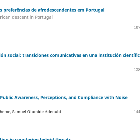
as preferências de afrodescendentes em Portugal
rican descent in Portugal
107
ión social: transiciones comunicativas en una institución científi
128
Public Awareness, Perceptions, and Compliance with Noise
cheme, Samuel Olumide Adenubi
144
ion in countering hybrid threats