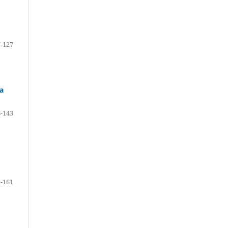
-127
ca
-143
-161