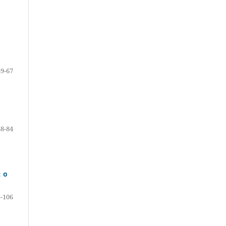
49-67
68-84
: o
-106