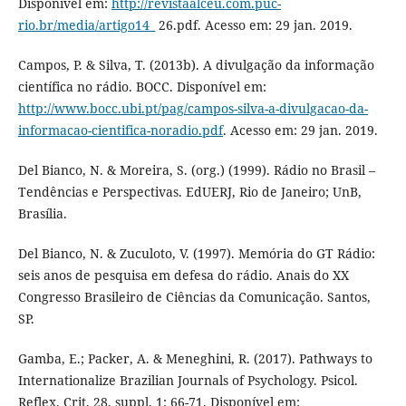
Disponível em:
http://revistaalceu.com.puc-
rio.br/media/artigo14_
26.pdf. Acesso em: 29 jan. 2019.
Campos, P. & Silva, T. (2013b). A divulgação da informação
científica no rádio. BOCC. Disponível em:
http://www.bocc.ubi.pt/pag/campos-silva-a-divulgacao-da-
informacao-cientifica-noradio.pdf
. Acesso em: 29 jan. 2019.
Del Bianco, N. & Moreira, S. (org.) (1999). Rádio no Brasil –
Tendências e Perspectivas. EdUERJ, Rio de Janeiro; UnB,
Brasília.
Del Bianco, N. & Zuculoto, V. (1997). Memória do GT Rádio:
seis anos de pesquisa em defesa do rádio. Anais do XX
Congresso Brasileiro de Ciências da Comunicação. Santos,
SP.
Gamba, E.; Packer, A. & Meneghini, R. (2017). Pathways to
Internationalize Brazilian Journals of Psychology. Psicol.
Reflex. Crit, 28, suppl. 1: 66-71. Disponível em: