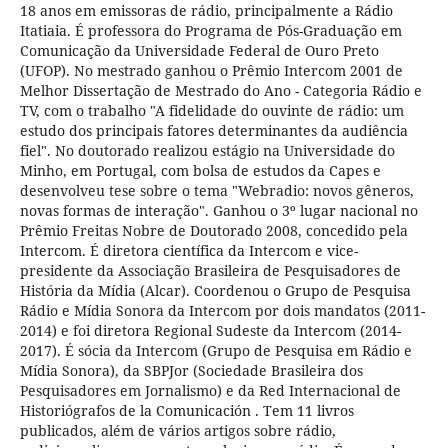
18 anos em emissoras de rádio, principalmente a Rádio
Itatiaia. É professora do Programa de Pós-Graduação em
Comunicação da Universidade Federal de Ouro Preto
(UFOP). No mestrado ganhou o Prêmio Intercom 2001 de
Melhor Dissertação de Mestrado do Ano - Categoria Rádio e
TV, com o trabalho "A fidelidade do ouvinte de rádio: um
estudo dos principais fatores determinantes da audiência
fiel". No doutorado realizou estágio na Universidade do
Minho, em Portugal, com bolsa de estudos da Capes e
desenvolveu tese sobre o tema "Webradio: novos gêneros,
novas formas de interação". Ganhou o 3º lugar nacional no
Prêmio Freitas Nobre de Doutorado 2008, concedido pela
Intercom. É diretora científica da Intercom e vice-
presidente da Associação Brasileira de Pesquisadores de
História da Mídia (Alcar). Coordenou o Grupo de Pesquisa
Rádio e Mídia Sonora da Intercom por dois mandatos (2011-
2014) e foi diretora Regional Sudeste da Intercom (2014-
2017). É sócia da Intercom (Grupo de Pesquisa em Rádio e
Mídia Sonora), da SBPJor (Sociedade Brasileira dos
Pesquisadores em Jornalismo) e da Red Internacional de
Historiógrafos de la Comunicación . Tem 11 livros
publicados, além de vários artigos sobre rádio,