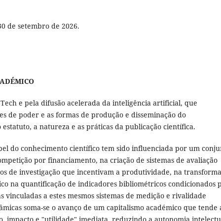
 30 de setembro de 2026.
ACADÉMICO
h e pela difusão acelerada da inteligência artificial, que
ões de poder e as formas de produção e disseminação do
 estatuto, a natureza e as práticas da publicação científica.
el do conhecimento científico tem sido influenciada por um conju
ompetição por financiamento, na criação de sistemas de avaliação
tros de investigação que incentivam a produtividade, na transform
ico na quantificação de indicadores bibliométricos condicionados 
as vinculadas a estes mesmos sistemas de medição e rivalidade
nâmicas soma-se o avanço de um capitalismo académico que tende 
, impacto e "utilidade" imediata, reduzindo a autonomia intelectu