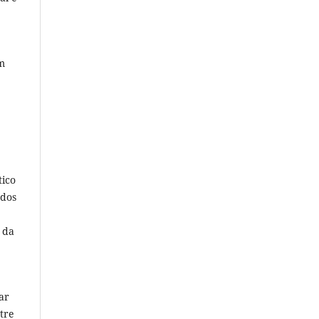
m
tico
 dos
 da
ar
tre