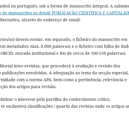
anhol ou português, sob a forma de manuscrito integral. A submis
o de manuscritos ao dossiê PUBLICAÇÃO CIENTÍFICA E CAPITALI
lternativa, através do endereço de email:
utor(es/as) devem enviar, em separado, o ficheiro do manuscrito em
sem metadados; max. 8.000 palavras) e o ficheiro com folha de dad
, ORCID, morada institucional e bio de cerca de 100-150 palavras).
torial inter-revistas, que procederá à avaliação e revisão dos
o publicações envolvidas. A adequação ao tema da secção especial,
rmidade com a norma APA, bem como a pertinência, relevância e
eção dos artigos para revisão.
nfatizar o interesse pela partilha do conhecimento crítico,
 oscilantes) classificações / quartis das revistas onde os artigos s