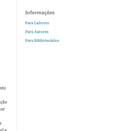
Informações
Para Leitores
Para Autores
Para Bibliotecários
nto
ação
por
a
al e