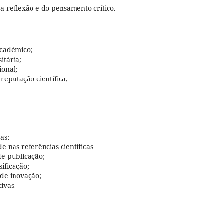
da reflexão e do pensamento crítico.
académico;
itária;
ional;
reputação científica;
as;
e nas referências científicas
de publicação;
sificação;
de inovação;
ivas.