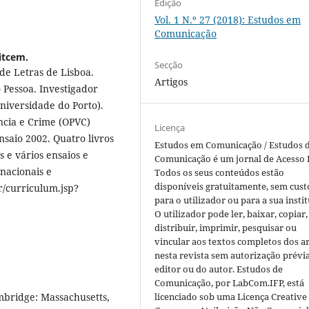
Edição
Vol. 1 N.º 27 (2018): Estudos em
Comunicação
itcem.
Secção
de Letras de Lisboa.
Artigos
 Pessoa. Investigador
niversidade do Porto).
ncia e Crime (OPVC)
Licença
saio 2002. Quatro livros
Estudos em Comunicação / Estudos 
s e vários ensaios e
Comunicação é um jornal de Acesso 
 nacionais e
Todos os seus conteúdos estão
disponíveis gratuitamente, sem cust
r/curriculum.jsp?
para o utilizador ou para a sua instit
O utilizador pode ler, baixar, copiar,
distribuir, imprimir, pesquisar ou
vincular aos textos completos dos ar
nesta revista sem autorização prévi
editor ou do autor. Estudos de
Comunicação, por LabCom.IFP, está
licenciado sob uma Licença Creative
ambridge: Massachusetts,