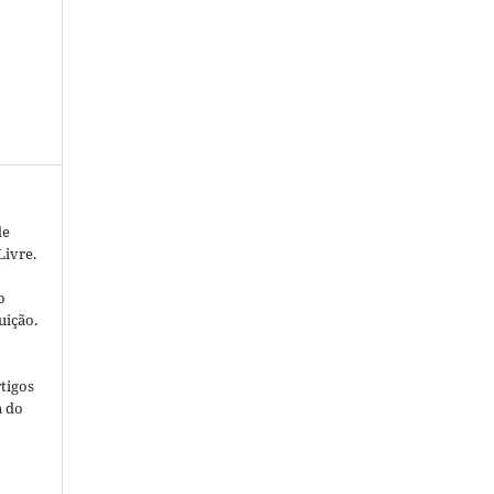
de
Livre.
o
uição.
tigos
a do