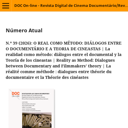
lectronique de Cinéma
DOC On-line - Revista Digital de Cinema Documentário/Revista Digital de Cine Documental/Digital Journal on Documentary Cinema/Revue Électronique de Cinéma Documentaire
Número Atual
N.º 39 (2026): O REAL COMO MÉTODO: DIÁLOGOS ENTRE
O DOCUMENTÁRIO E A TEORIA DE CINEASTAS | La
realidad como método: diálogos entre el documental y la
Teoría de los cineastas | Reality as Method: Dialogues
between Documentary and Filmmakers’ theory | La
réalité comme méthode : dialogues entre théorie du
documentaire et la Théorie des cinéastes