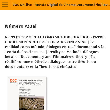
lectronique de Cinéma
DOC On-line - Revista Digital de Cinema Documentário/Revista Digital de Cine Documental/Digital Journal on Documentary Cinema/Revue Électronique de Cinéma Documentaire
Número Atual
N.º 39 (2026): O REAL COMO MÉTODO: DIÁLOGOS ENTRE
O DOCUMENTÁRIO E A TEORIA DE CINEASTAS | La
realidad como método: diálogos entre el documental y la
Teoría de los cineastas | Reality as Method: Dialogues
between Documentary and Filmmakers’ theory | La
réalité comme méthode : dialogues entre théorie du
documentaire et la Théorie des cinéastes