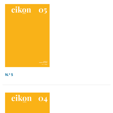
N.º 5