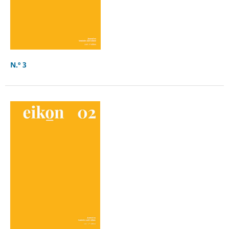
N.º 3