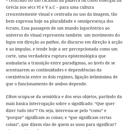
– centrado no uso racional da palavra tal como emergiu na
Grécia nos sécs VI e V a.C – para uma cultura
crescentemente visual e centrada no uso da imagem, tão
bem expressa hoje na pluralidade e omnipresença dos
écrans. Essa passagem de um mundo logocêntrico ao
universo do visual representa também um movimento do
logos
em direção ao
pathos
, do discurso em direção à acção
e ao impulso, e tende hoje a ser percepcionada como um
corte, uma verdadeira ruptura epistemológica que
assinalaria a transição entre paradigmas, ao invés de se
acentuarem as continuidades e dependências da
coexistência entre os dois regimes, ligação intimíssima de
que o funcionamento de ambos depende.
Eikon
ocupa-se da semiótica e dos seus objetos, partindo da
mais básica interrogação sobre o significado: “Que quer
dizer tudo isto”? Ou seja, interessa-se pelo “como” e
“porque” significam as coisas; e “que significam certas
coisas”, que dizem elas de quem as usou para significar?