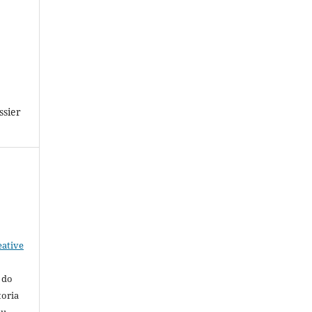
ssier
eative
 do
toria