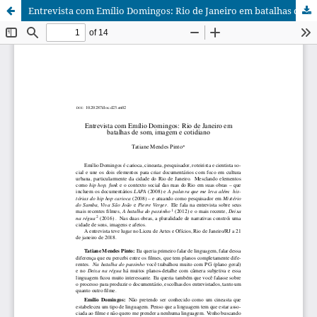
Entrevista com Emílio Domingos: Rio de Janeiro em batalhas de som, imagem e cotidiano