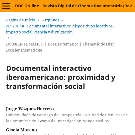
DOC On-line - Revista Digital de Cinema Documentário/Revista Digital de Cine Documental/Digital Journal on Documentary Cinema/Revue Électronique de Cinéma Documentaire
Página de Início
/
Arquivos
/
N.º 2017SI: Documental interactivo: dispositivos locativos,
impacto social, ciencia y divulgación
/
DOSSIER TEMÁTICO | Dossier temático | Thematic dossier |
Dossier thématique
Documental interactivo
iberoamericano: proximidad y
transformación social
Jorge Vázquez-Herrero
Universidade de Santiago de Compostela, Facultad de Cien- cias de
la Comunicación, Grupo de Investigación Novos Medios.
Gisela Moreno