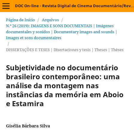
DOC On-line - Revista Digital de Cinema Documentário/Revista Digital de Cine Documental/Digital Journal on Documentary Cinema/Revue Électronique de Cinéma Documentaire
Página de Início
/
Arquivos
/
N.º 26 (2019): IMAGENS E SONS DOCUMENTAIS | Imágenes
documentales y sonidos | Documentary images and sounds |
Images et sons documentaires
/
DISSERTAÇÕES E TESES | Disertaciones y tesis | Theses | Thèses
Subjetividade no documentário
brasileiro contemporâneo: uma
análise da montagem nas
instâncias da memória em Aboio
e Estamira
Gisélia Bárbara Silva