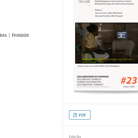
ta | Feminist
PDF
Edição