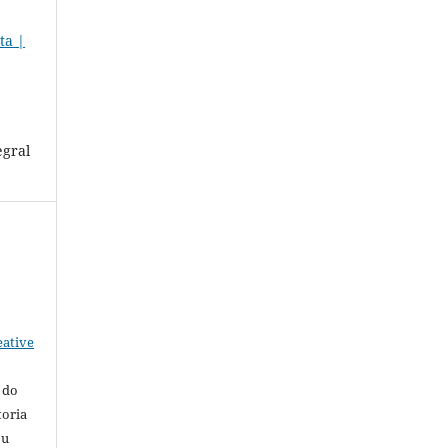
ta |
egral
eative
 do
toria
ou