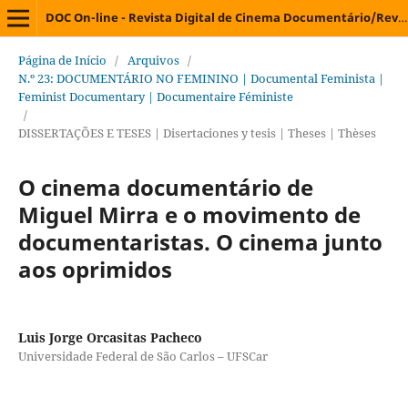
DOC On-line - Revista Digital de Cinema Documentário/Revista Digital de Cine Documental/Digital Journal on Documentary Cinema/Revue Électronique de Cinéma Documentaire
Página de Início
/
Arquivos
/
N.º 23: DOCUMENTÁRIO NO FEMININO | Documental Feminista |
Feminist Documentary | Documentaire Féministe
/
DISSERTAÇÕES E TESES | Disertaciones y tesis | Theses | Thèses
O cinema documentário de
Miguel Mirra e o movimento de
documentaristas. O cinema junto
aos oprimidos
Luis Jorge Orcasitas Pacheco
Universidade Federal de São Carlos – UFSCar