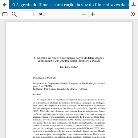
O Segredo do filme: a construção da voz do filme através da montagem dos documentários Santiago e Pacific