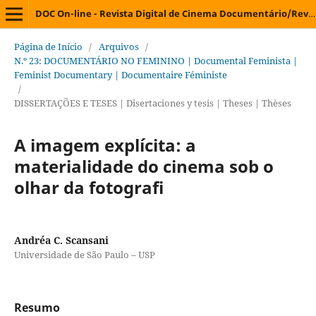
DOC On-line - Revista Digital de Cinema Documentário/Revista Digital de Cine Documental/Digital Journal on Documentary Cinema/Revue Électronique de Cinéma Documentaire
Página de Início
/
Arquivos
/
N.º 23: DOCUMENTÁRIO NO FEMININO | Documental Feminista |
Feminist Documentary | Documentaire Féministe
/
DISSERTAÇÕES E TESES | Disertaciones y tesis | Theses | Thèses
A imagem explícita: a
materialidade do cinema sob o
olhar da fotografi
Andréa C. Scansani
Universidade de São Paulo – USP
Resumo