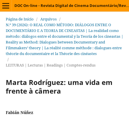
DOC On-line - Revista Digital de Cinema Documentário/Revista Digital de Cine Documental/Digital Journal on Documentary Cinema/Revue Électronique de Cinéma Documentaire
Página de Início
/
Arquivos
/
N.º 39 (2026): O REAL COMO MÉTODO: DIÁLOGOS ENTRE O
DOCUMENTÁRIO E A TEORIA DE CINEASTAS | La realidad como
método: diálogos entre el documental y la Teoría de los cineastas |
Reality as Method: Dialogues between Documentary and
Filmmakers’ theory | La réalité comme méthode : dialogues entre
théorie du documentaire et la Théorie des cinéastes
/
LEITURAS | Lecturas | Readings | Comptes-rendus
Marta Rodríguez: uma vida em
frente à câmera
Fabián Núñez