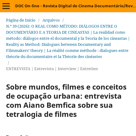
DOC On-line - Revista Digital de Cinema Documentário/Revista Digital de Cine Documental/Digital Journal on Documentary Cinema/Revue Électronique de Cinéma Documentaire
Página de Início
/
Arquivos
/
N.º 39 (2026): O REAL COMO MÉTODO: DIÁLOGOS ENTRE O
DOCUMENTÁRIO E A TEORIA DE CINEASTAS | La realidad como
método: diálogos entre el documental y la Teoría de los cineastas |
Reality as Method: Dialogues between Documentary and
Filmmakers’ theory | La réalité comme méthode : dialogues entre
théorie du documentaire et la Théorie des cinéastes
/
ENTREVISTA | Entrevista | Interview | Entretien
Sobre mundos, filmes e conceitos
de ocupação urbana: entrevista
com Aiano Bemfica sobre sua
tetralogia de filmes