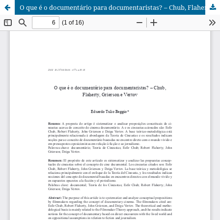
O que é o documentário para documentaristas? – Chub, Flaherty, Grierson e Vertov