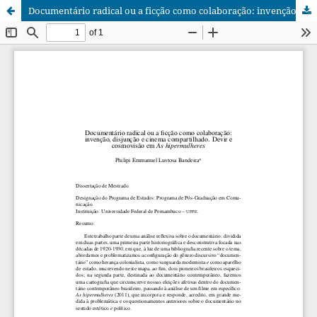
Documentário radical ou a ficção como colaboração: invenção, disjunção e cinema compartilhado. Devir e cosmovisão em As hipermulheres